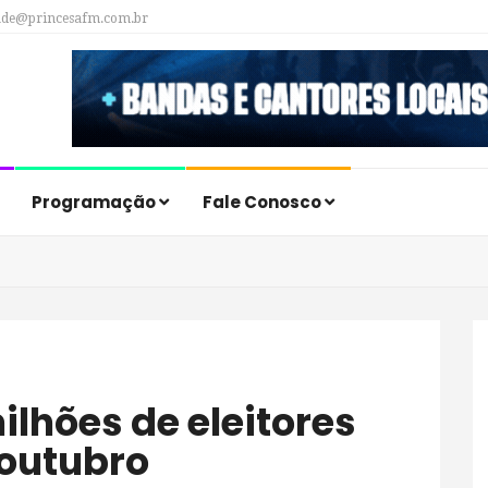
ade@princesafm.com.br
Programação
Fale Conosco
 outubro