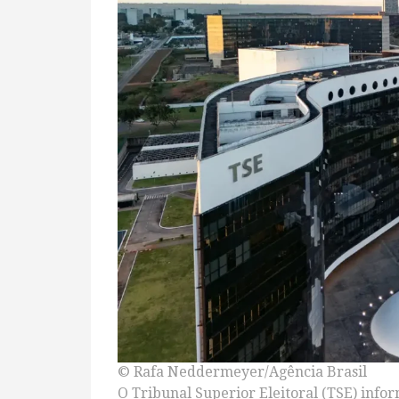
© Rafa Neddermeyer/Agência Brasil
O Tribunal Superior Eleitoral (TSE) info