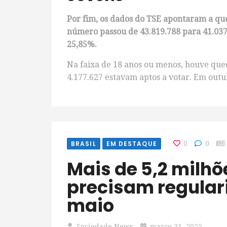
Por fim, os dados do TSE apontaram a qued
número passou de 43.819.788 para 41.037.
25,85%.
Na faixa de 18 anos ou menos, houve qued
4.177.627 estavam aptos a votar. Em outub
BRASIL
EM DESTAQUE
0
0
Mais de 5,2 milhões de eleitores
precisam regulariz
maio
Sociedade News
março 31, 2025