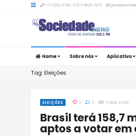
+75 2101-9700 / (75) 9 9829-7070
gerentesocied
Home
Sobre nós
Aplicativo
Tag: Eleições
ELEIÇÕES
0
0
3 min read
Brasil terá 158,7 milhões de eleitores
aptos a votar em