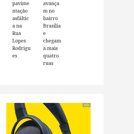
pavime
avança
ntação
m no
asfáltic
bairro
a na
Brasília
Rua
e
Lopes
chegam
Rodrigu
a mais
es
quatro
ruas
ads