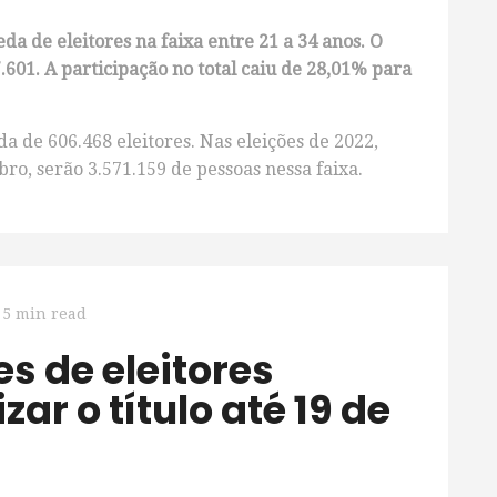
a de eleitores na faixa entre 21 a 34 anos. O
601. A participação no total caiu de 28,01% para
a de 606.468 eleitores. Nas eleições de 2022,
ro, serão 3.571.159 de pessoas nessa faixa.
5 min read
ar o título até 19 de