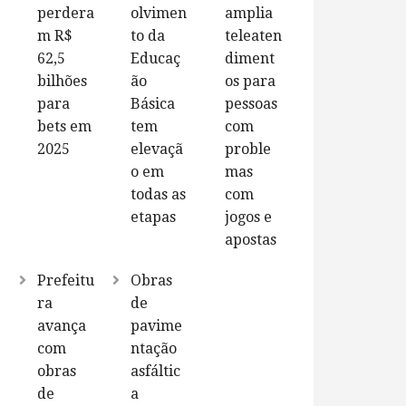
perdera
olvimen
amplia
m R$
to da
teleaten
62,5
Educaç
diment
bilhões
ão
os para
para
Básica
pessoas
bets em
tem
com
2025
elevaçã
proble
o em
mas
todas as
com
etapas
jogos e
apostas
Prefeitu
Obras
ra
de
avança
pavime
com
ntação
obras
asfáltic
de
a