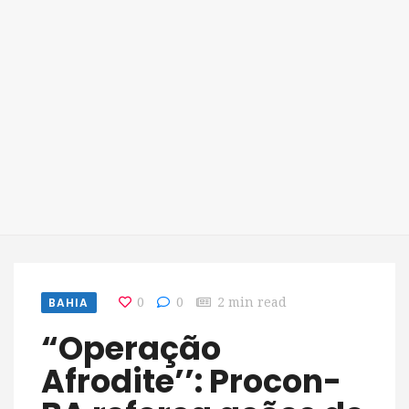
BAHIA
0
0
2 min read
“Operação
Afrodite’’: Procon-