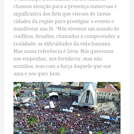
chamou atenção para a presença numerosa e
significativa dos fiéis que vieram de tantas
cidades da região para prestigiar o evento e
manifestar sua fé. “Nós vivemos um mundo de
conflitos, desafios, chamados a compreender a
realidade, as dificuldades da vida humana.
Mas nossa referência é Deus. Nós queremos
nos empenhar, nos fortalecer, mas não
sozinhos, mas com a força daquele que nos
ama e nos quer bem.