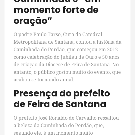
momento forte de
oração”
O padre Paulo Tarso, Cura da Catedral
Metropolitana de Santana, contou a história da
Caminhada do Perdão, que começou em 2012
como celebração do Jubileu de Ouro e 50 anos
de criação da Diocese de Feira de Santana. No
entanto, o público gostou muito do evento, que
acabou se tornando anual.
Presença do prefeito
de Feira de Santana
O prefeito José Ronaldo de Carvalho ressaltou
a beleza da Caminhada do Perdão, que,
segundo ele, é um momento muito