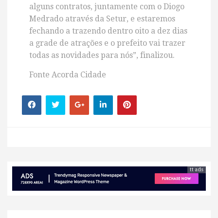
alguns contratos, juntamente com o Diogo
Medrado através da Setur, e estaremos
fechando a trazendo dentro oito a dez dias
a grade de atrações e o prefeito vai trazer
todas as novidades para nós”, finalizou.
Fonte Acorda Cidade
tt ads