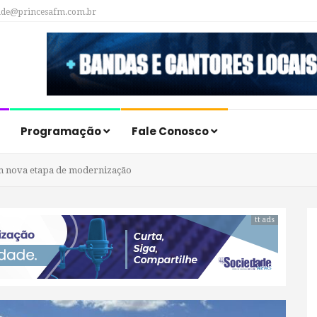
ade@princesafm.com.br
Programação
Fale Conosco
m nova etapa de modernização
tt ads