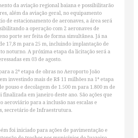
ento da aviação regional baiana e possibilitarão
es, além da aviação geral, no equipamento
tio de estacionamento de aeronaves, a área será
sibilitando a operação com 2 aeronaves de
no porte ser feita de forma simultânea. Já na
 de 17,8 m para 25 m, incluindo implantação de
o noturno. A próxima etapa da licitação será a
eressadas em 03 de agosto.
 para a 2ª etapa de obras no Aeroporto João
em investindo mais de R$ 11 milhões na 1ª etapa
 de pouso e decolagem de 1.500 m para 1.800 m de
 finalizada em janeiro deste ano. São ações que
 aeroviário para a inclusão nas escalas e
s, secretário de Infraestrutura.
bém foi iniciado para ações de pavimentação e
tensão de trechos nos municípios de Juazeiro,