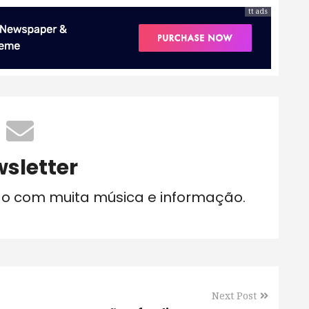
tt ads
sletter
do com muita música e informação.
Next Post