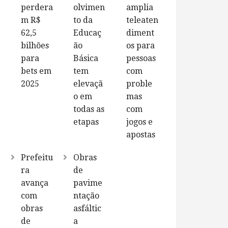
perdera
olvimen
amplia
m R$
to da
teleaten
62,5
Educaç
diment
bilhões
ão
os para
para
Básica
pessoas
bets em
tem
com
2025
elevaçã
proble
o em
mas
todas as
com
etapas
jogos e
apostas
Prefeitu
Obras
ra
de
avança
pavime
com
ntação
obras
asfáltic
de
a