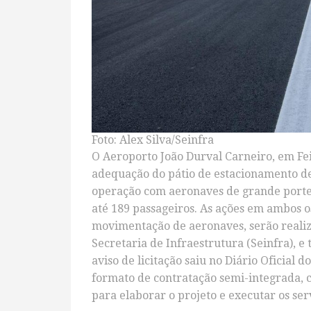
Foto: Alex Silva/Seinfra
O Aeroporto João Durval Carneiro, em Fe
adequação do pátio de estacionamento de 
operação com aeronaves de grande porte
até 189 passageiros. As ações em ambos 
movimentação de aeronaves, serão realiz
Secretaria de Infraestrutura (Seinfra), e
aviso de licitação saiu no Diário Oficial d
formato de contratação semi-integrada, 
para elaborar o projeto e executar os ser