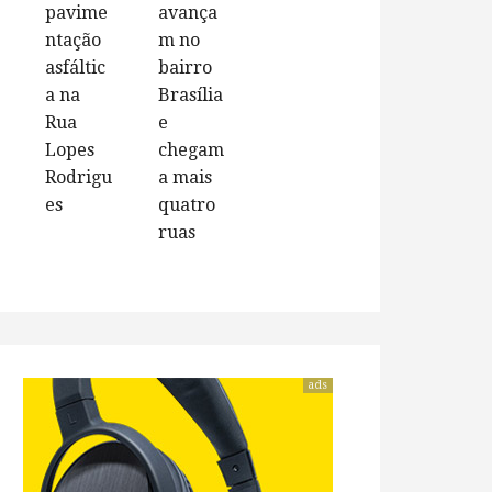
pavime
avança
ntação
m no
asfáltic
bairro
a na
Brasília
Rua
e
Lopes
chegam
Rodrigu
a mais
es
quatro
ruas
ads