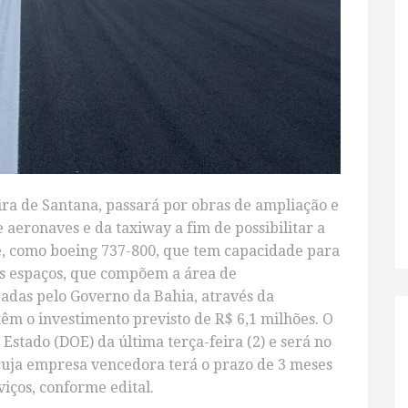
ira de Santana, passará por obras de ampliação e
aeronaves e da taxiway a fim de possibilitar a
, como boeing 737-800, que tem capacidade para
os espaços, que compõem a área de
adas pelo Governo da Bahia, através da
 têm o investimento previsto de R$ 6,1 milhões. O
o Estado (DOE) da última terça-feira (2) e será no
cuja empresa vencedora terá o prazo de 3 meses
viços, conforme edital.