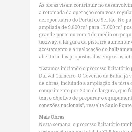
As obras visam contribuir no desenvolvim
a retomada da operação com voos regular
aeroportuário do Portal do Sertão. No pá
ampliada de 9.800 m² para 17.000 m² pos
grande porte ou com 4 de médio ou peque
taxiway, a largura da pista irá aumentar
acostamento e a realocação do balizament
abertura das propostas das empresas int
“Estamos iniciando o processo licitatório
Durval Carneiro. O Governo da Bahia já v
de obras, incluindo a ampliação da pista
comprimento por 30 m de largura, que foi
tem o objetivo de preparar o equipamento
conexões nacionais”, ressalta Saulo Ponte
Mais Obras
Nesta semana, o processo licitatório tam
restauração em um total de 31,9 km de ex