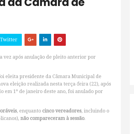
ia da Câmara de
 Twitter
a vez após anulação de pleito anterior por
foi eleita presidente da Câmara Municipal de
va eleição realizada nesta terça-feira (22), após
ido em 1º de janeiro deste ano, foi anulado por
voráveis
, enquanto
cinco vereadores
, incluindo o
licanos),
não compareceram à sessão
.