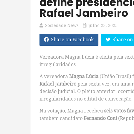
define presidênc
Rafael Jambeiro
Sociedade News
julho 23, 2025
Share on Facebook
Share on
Vereadora Magna Lúcia é eleita pela sext
irregularidades
A vereadora
Magna Lúcia
(União Brasil) 
Rafael Jambeiro
pela sexta vez, em uma no
decisão judicial. O pleito anterior, ocorr
irregularidades no edital de convocação.
Na votação, Magna recebeu
seis votos fa
também candidato
Fernando Coni
(Repub