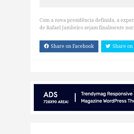
Com a nova presidência definida, a expec
de Rafael Jambeiro sejam finalmente nor
Share on Facebook
Share on