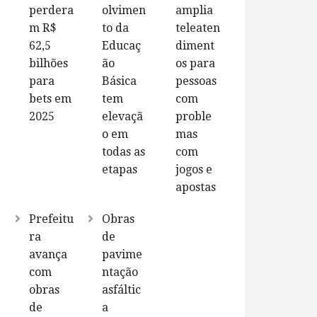
perdera
olvimen
amplia
m R$
to da
teleaten
62,5
Educaç
diment
bilhões
ão
os para
para
Básica
pessoas
bets em
tem
com
2025
elevaçã
proble
o em
mas
todas as
com
etapas
jogos e
apostas
Prefeitu
Obras
ra
de
avança
pavime
com
ntação
obras
asfáltic
de
a