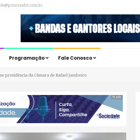
ade@princesafm.com.br
Programação
Fale Conosco
fine presidência da Câmara de Rafael Jambeiro
tt ads