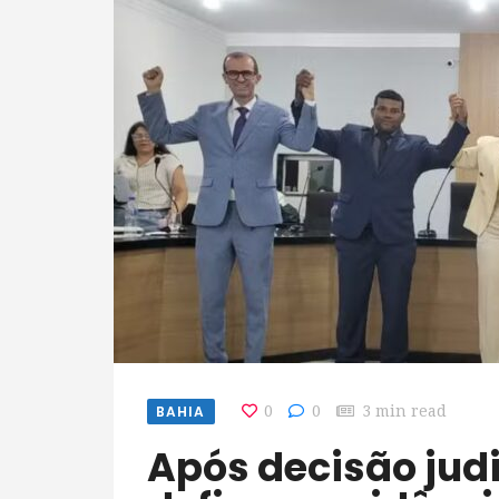
BAHIA
0
0
3 min read
Após decisão judicial, nova eleição