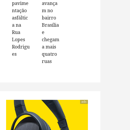
pavime
avança
ntação
m no
asfáltic
bairro
a na
Brasília
Rua
e
Lopes
chegam
Rodrigu
a mais
es
quatro
ruas
ads