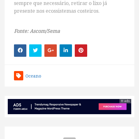
sempre que necessário, retirar o lixo já
presente nos ecossistemas costeiros.
Fonte: Ascom/Sema
Oceano
tt ads