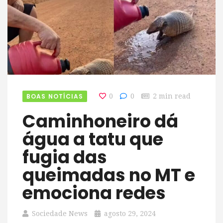
BOAS NOTÍCIAS
0
0
2 min read
Caminhoneiro dá
água a tatu que
fugia das
queimadas no MT e
emociona redes
Sociedade News
agosto 29, 2024