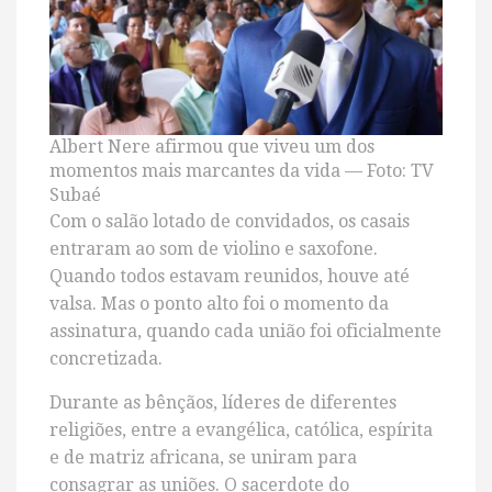
Albert Nere afirmou que viveu um dos
momentos mais marcantes da vida — Foto: TV
Subaé
Com o salão lotado de convidados, os casais
entraram ao som de violino e saxofone.
Quando todos estavam reunidos, houve até
valsa. Mas o ponto alto foi o momento da
assinatura, quando cada união foi oficialmente
concretizada.
Durante as bênçãos, líderes de diferentes
religiões, entre a evangélica, católica, espírita
e de matriz africana, se uniram para
consagrar as uniões. O sacerdote do