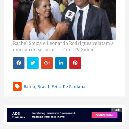
Rachel Souza e Leonardo Rodrigues relatam a
emoção de se casar — Foto: TV Subaé
Bahia
,
Brasil
,
Feira De Santana
tt ads