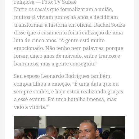
religiosa — Foto: TV Subaé
Entre os casais que formalizaram a união,
muitos já viviam juntos há anos e decidiram
transformar a história em oficial. Rachel Souza
disse que o casamento foi a realização de uma
luta de cinco anos. “A gente está muito
emocionado. Não tenho nem palavras, porque
foram cinco anos de noivado, entre trancos e
barrancos, mas a gente conseguiu.”
Seu esposo Leonardo Rodrigues também
compartilhou a emoção. “É uma data que eu
sempre sonhei, e hoje estou realizando graças
a esse evento. Foi uma batalha imensa, mas
veio a vitória.”