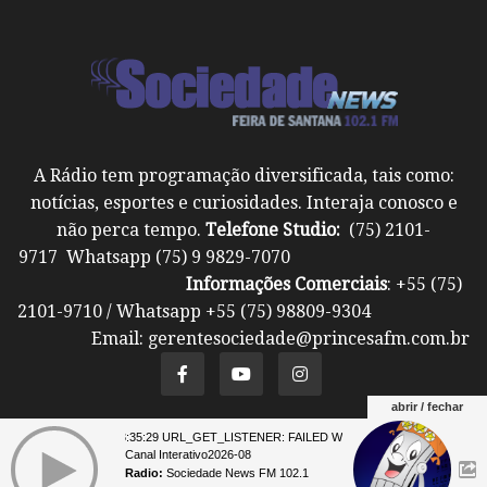
A Rádio tem programação diversificada, tais como:
notícias, esportes e curiosidades. Interaja conosco e
não perca tempo.
Telefone Studio:
(75) 2101-
9717 Whatsapp (75) 9 9829-7070
Informações Comerciais
: +55 (75)
2101-9710 / Whatsapp +55 (75) 98809-9304
Email: gerentesociedade@princesafm.com.br
abrir / fechar
07 23:35:29 URL_GET_LISTENER: FAILED WITH ERROR: **** 07 23:35:2
Um site pertencente a Fundação Santo Antônio ©
Canal Interativo2026-08
Todos os direitos reservados.
Radio:
Sociedade News FM 102.1