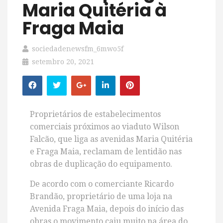
Maria Quitéria à
Fraga Maia
sociedadenewsfm_6mwo5f
setembro 20, 2021
Proprietários de estabelecimentos
comerciais próximos ao viaduto Wilson
Falcão, que liga as avenidas Maria Quitéria
e Fraga Maia, reclamam de lentidão nas
obras de duplicação do equipamento.
De acordo com o comerciante Ricardo
Brandão, proprietário de uma loja na
Avenida Fraga Maia, depois do início das
obras o movimento caiu muito na área do