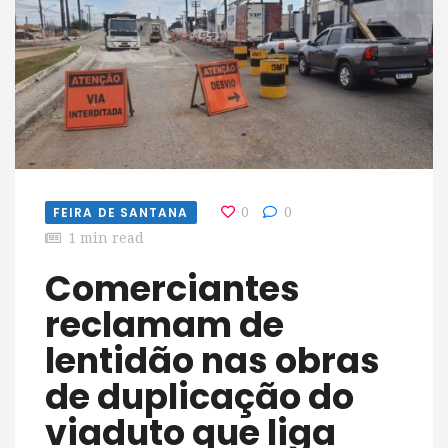
FEIRA DE SANTANA
0
0
1 min read
Comerciantes
reclamam de
lentidão nas obras
de duplicação do
viaduto que liga