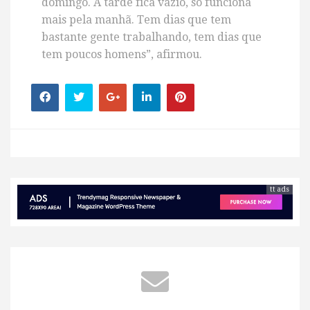
domingo. À tarde fica vazio, só funciona
mais pela manhã. Tem dias que tem
bastante gente trabalhando, tem dias que
tem poucos homens”, afirmou.
tt ads