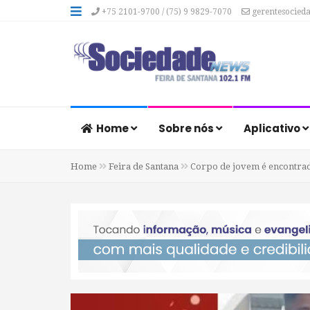
+75 2101-9700 / (75) 9 9829-7070
gerentesocied
Home
Sobre nós
Aplicativo
Home
Feira de Santana
Corpo de jovem é encontrado