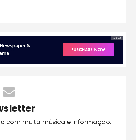
tt ads
sletter
do com muita música e informação.