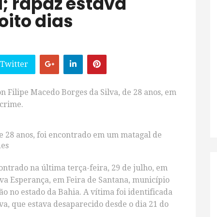
; rapaz estava
oito dias
 Twitter
n Filipe Macedo Borges da Silva, de 28 anos, em
 crime.
e 28 anos, foi encontrado em um matagal de
des
trado na última terça-feira, 29 de julho, em
va Esperança, em Feira de Santana, município
 no estado da Bahia. A vítima foi identificada
va, que estava desaparecido desde o dia 21 do