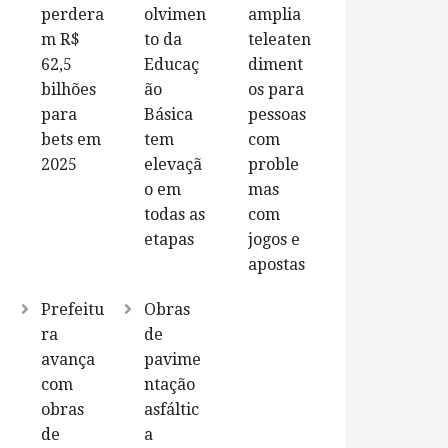
perdera
olvimen
amplia
m R$
to da
teleaten
62,5
Educaç
diment
bilhões
ão
os para
para
Básica
pessoas
bets em
tem
com
2025
elevaçã
proble
o em
mas
todas as
com
etapas
jogos e
apostas
Prefeitu
Obras
ra
de
avança
pavime
com
ntação
obras
asfáltic
de
a