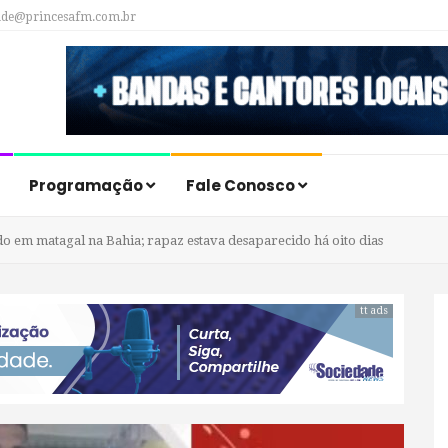
ade@princesafm.com.br
Programação
Fale Conosco
 em matagal na Bahia; rapaz estava desaparecido há oito dias
tt ads