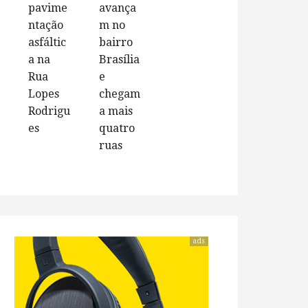
pavime
avança
ntação
m no
asfáltic
bairro
a na
Brasília
Rua
e
Lopes
chegam
Rodrigu
a mais
es
quatro
ruas
ads