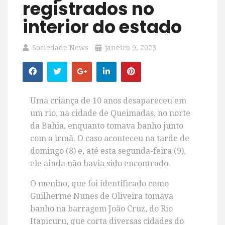
registrados no
interior do estado
Sociedade News
janeiro 9, 2023
Uma criança de 10 anos desapareceu em
um rio, na cidade de
Queimadas, no norte
da Bahia, enquanto tomava banho junto
com a irmã. O caso aconteceu na tarde de
domingo (8) e, até esta segunda-feira (9),
ele ainda não havia sido encontrado.
O menino, que foi identificado como
Guilherme Nunes de Oliveira tomava
banho na barragem João Cruz, do Rio
Itapicuru, que corta diversas cidades do