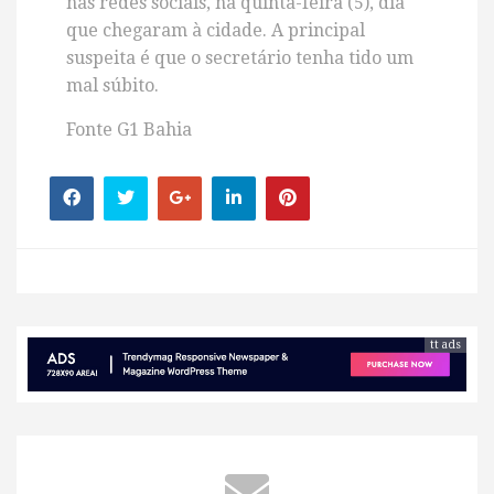
nas redes sociais, na quinta-feira (5), dia
que chegaram à cidade. A principal
suspeita é que o secretário tenha tido um
mal súbito.
Fonte G1 Bahia
tt ads