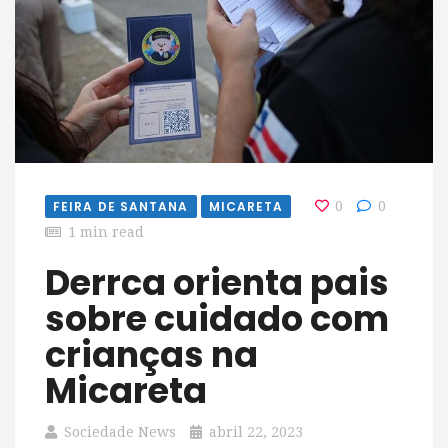
FEIRA DE SANTANA
MICARETA
0
0
1 min read
Derrca orienta pais
sobre cuidado com
crianças na
Micareta
Sociedade News
abril 22, 2023