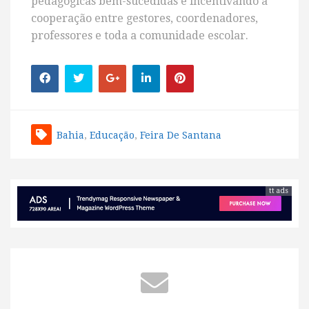
pedagógicas bem-sucedidas e incentivando a
cooperação entre gestores, coordenadores,
professores e toda a comunidade escolar.
Bahia
,
Educação
,
Feira De Santana
tt ads