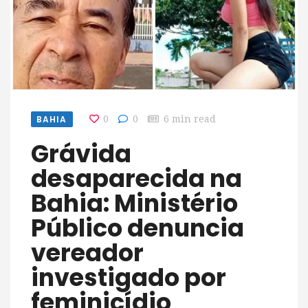
BAHIA
0
0
6 min read
Grávida
desaparecida na
Bahia: Ministério
Público denuncia
vereador
investigado por
feminicídio