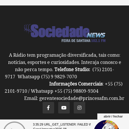
A Rádio tem programação diversificada, tais como:
notícias, esportes e curiosidades. Interaja conosco e
não perca tempo.
Telefone Studio:
(75) 2101-
9717 Whatsapp (75) 9 9829-7070
Informações Comerciais
: +55 (75)
2101-9710 / Whatsapp +55 (75) 98809-9304
Email: gerentesociedade@princesafm.com.br
abrir / fechar
07 23:35:29 URL_GET_LISTENER: FAILED WITH ERROR: **** 07 23:35:
Um site pertencente a Fundação Santo Antônio ©