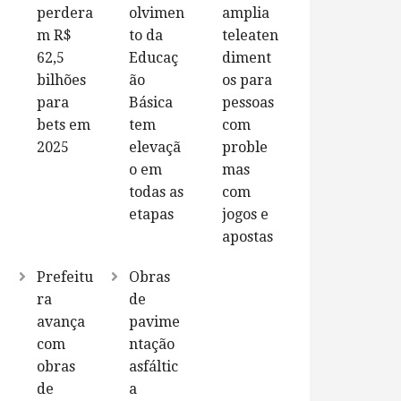
perdera
olvimen
amplia
m R$
to da
teleaten
62,5
Educaç
diment
bilhões
ão
os para
para
Básica
pessoas
bets em
tem
com
2025
elevaçã
proble
o em
mas
todas as
com
etapas
jogos e
apostas
Prefeitu
Obras
ra
de
avança
pavime
com
ntação
obras
asfáltic
de
a