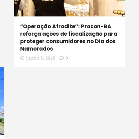
“Operação Afrodite’’: Procon-BA
reforça ações de fiscalização para
proteger consumidores no Dia dos
Namorados
junho 5, 2026
0