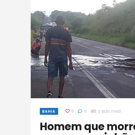
BAHIA
0
0
1 min read
Homem que morreu após batida entre