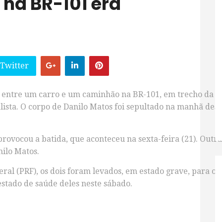
 na BR-101 era
 Twitter
ntre um carro e um caminhão na BR-101, em trecho da c
ista. O corpo de Danilo Matos foi sepultado na manhã dest
provocou a batida, que aconteceu na sexta-feira (21). Ou
ilo Matos.
ral (PRF), os dois foram levados, em estado grave, para o 
stado de saúde deles neste sábado.