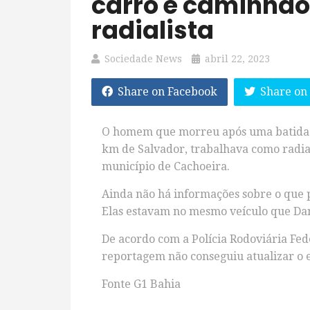
carro e caminhão
radialista
Sociedade News
abril 22, 2023
Share on Facebook
Share on
O
homem que morreu após uma batida e
km de Salvador, trabalhava como radial
município de Cachoeira.
Ainda não há informações sobre o que 
Elas estavam no mesmo veículo que Dan
De acordo com a Polícia Rodoviária Fede
reportagem não conseguiu atualizar o e
Fonte G1 Bahia