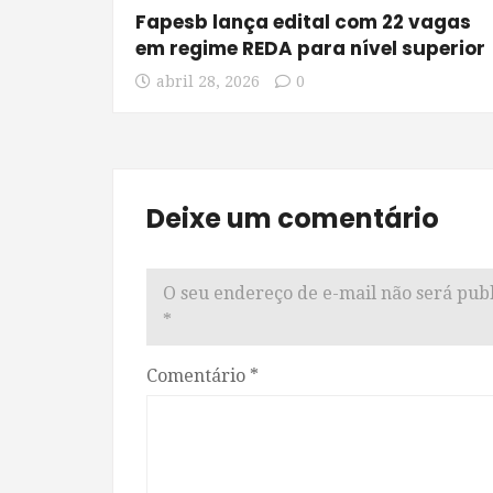
Fapesb lança edital com 22 vagas
em regime REDA para nível superior
abril 28, 2026
0
Deixe um comentário
O seu endereço de e-mail não será publ
*
Comentário
*