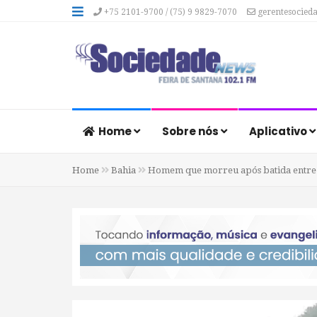
+75 2101-9700 / (75) 9 9829-7070
gerentesocied
Home
Sobre nós
Aplicativo
Home
Bahia
Homem que morreu após batida entre c