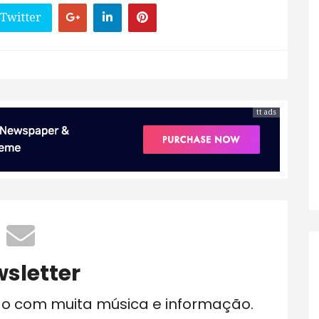
 Twitter
tt ads
sletter
do com muita música e informação.