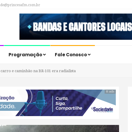
ade@princesafm.com.br
Programação
Fale Conosco
arro e caminhão na BR-101 era radialista
tt ads