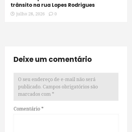
trânsito na rua Lopes Rodrigues
julho 28, 2026
0
Deixe um comentário
O seu endereço de e-mail não será
publicado.
Campos obrigatórios são
marcados com
*
Comentário
*