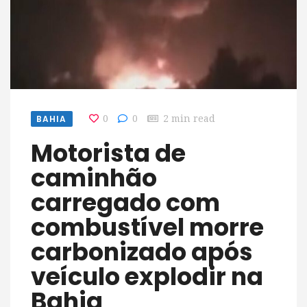
BAHIA
0
0
2 min read
Motorista de
caminhão
carregado com
combustível morre
carbonizado após
veículo explodir na
Bahia