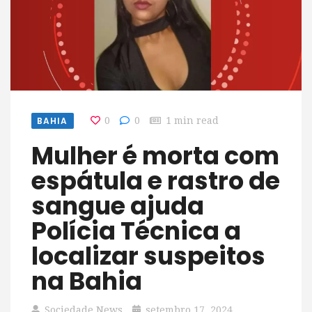
BAHIA
0
0
1 min read
Mulher é morta com
espátula e rastro de
sangue ajuda
Polícia Técnica a
localizar suspeitos
na Bahia
Sociedade News
setembro 17, 2024