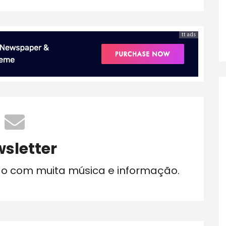
tt ads
sletter
do com muita música e informação.