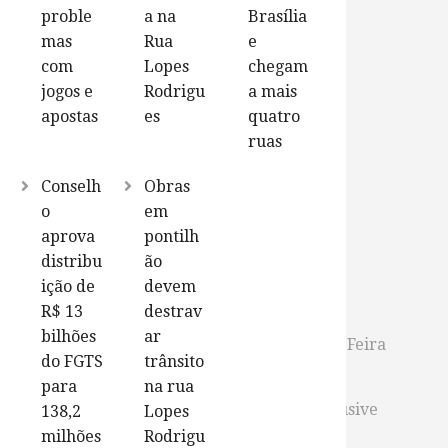
proble
a na
Brasília
mas
Rua
e
com
Lopes
chegam
jogos e
Rodrigu
a mais
apostas
es
quatro
ruas
Conselh
Obras
o
em
aprova
pontilh
distribu
ão
ição de
devem
R$ 13
destrav
bilhões
ar
no Km 409 da BR-116, trecho do município de Feira
do FGTS
trânsito
para
na rua
. O local tem um alto fluxo de veículos, inclusive
138,2
Lopes
milhões
Rodrigu