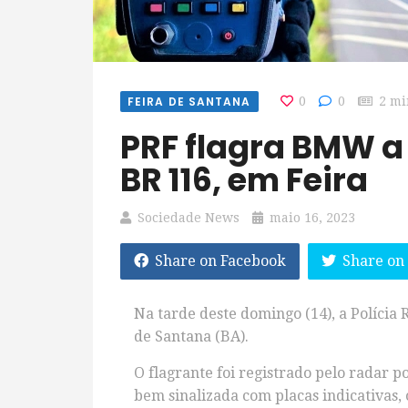
FEIRA DE SANTANA
0
0
2 mi
PRF flagra BMW a quase 200 km/h na
BR 116, em Feira
Sociedade News
maio 16, 2023
Share on Facebook
Share on
Na tarde deste domingo (14), a Polícia
de Santana (BA).
O flagrante foi registrado pelo radar p
bem sinalizada com placas indicativas, 