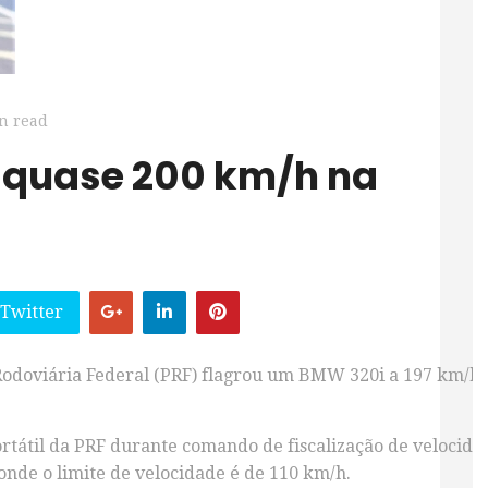
n read
 Twitter
 Rodoviária Federal (PRF) flagrou um BMW 320i a 197 km/h 
ortátil da PRF durante comando de fiscalização de velocidade
onde o limite de velocidade é de 110 km/h.