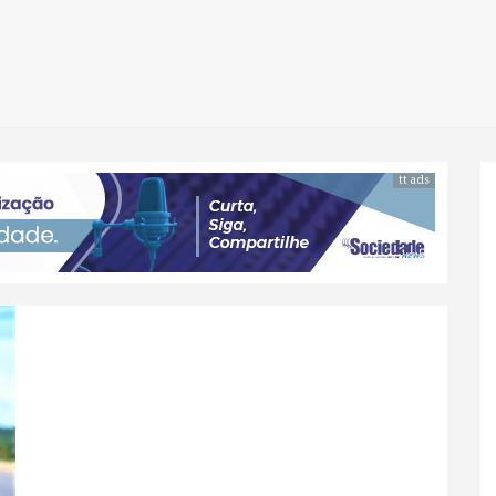
tt ads