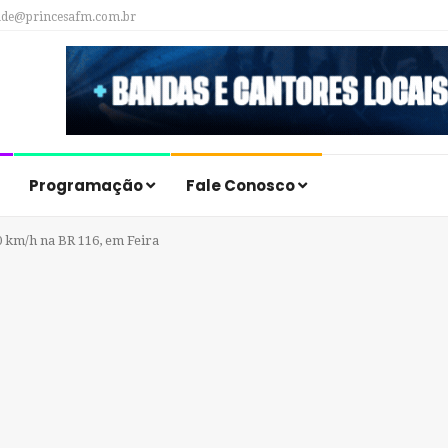
ade@princesafm.com.br
Programação
Fale Conosco
 km/h na BR 116, em Feira