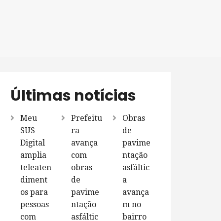
Últimas notícias
Meu
Prefeitu
Obras
SUS
ra
de
Digital
avança
pavime
amplia
com
ntação
teleaten
obras
asfáltic
diment
de
a
os para
pavime
avança
pessoas
ntação
m no
com
asfáltic
bairro