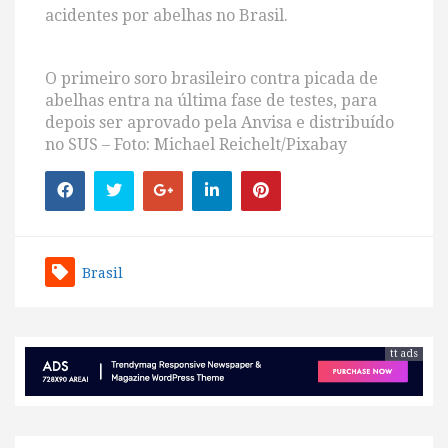
acidentes por abelhas no Brasil.
O primeiro soro brasileiro contra picada de
abelhas entra na última fase de testes, para
depois ser aprovado pela Anvisa e distribuído
no SUS – Foto: Michael Reichelt/Pixabay
Brasil
tt ads