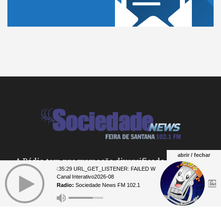
abrir / fechar
A Rádio tem programação diversificada, tais como:
07 23:35:29 URL_GET_LISTENER: FAILED WITH ERROR: **** 07 23:35:2
notícias, esportes e curiosidades. Interaja conosco e
Canal Interativo2026-08
não perca tempo.
Telefone Studio:
(75) 2101-
Radio:
Sociedade News FM 102.1
9717 Whatsapp (75) 9 9829-7070
Informações Comerciais
: +55 (75)