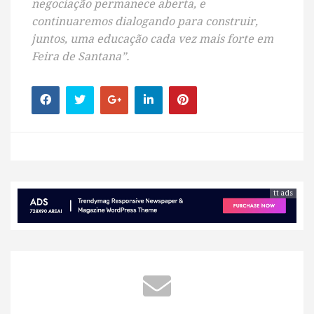
negociação permanece aberta, e
continuaremos dialogando para construir,
juntos, uma educação cada vez mais forte em
Feira de Santana”.
tt ads