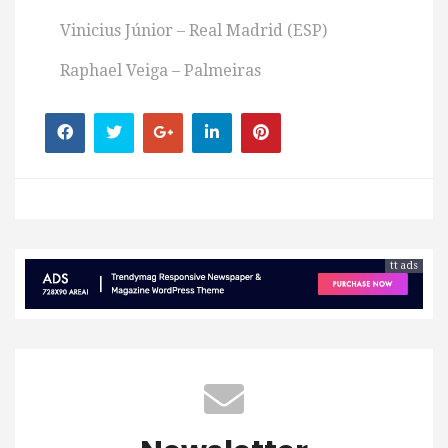
Vinicius Júnior – Real Madrid (ESP)
Raphael Veiga – Palmeiras
tt ads