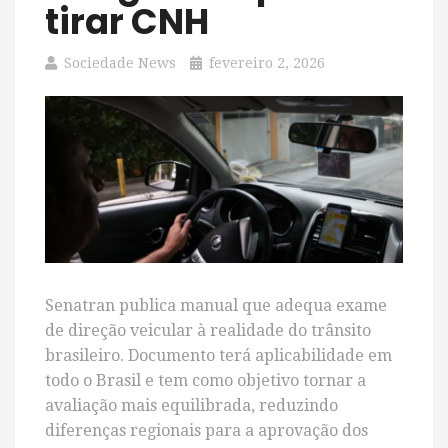
tirar CNH
Sociedade News
fevereiro 2, 2026
Senatran publica manual que adequa exame
de direção veicular à realidade do trânsito
brasileiro. Documento terá aplicabilidade em
todo o Brasil e tem como objetivo tornar a
avaliação mais equilibrada, reduzindo
diferenças regionais para a aprovação dos