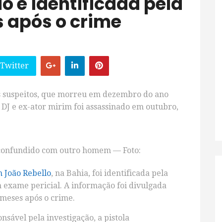
o é identificada pela
s após o crime
 Twitter
s suspeitos, que morreu em dezembro do ano
 DJ e ex-ator mirim foi assassinado em outubro,
r confundido com outro homem — Foto:
 João Rebello
, na Bahia, foi identificada pela
um exame pericial. A informação foi divulgada
o meses após o crime.
sável pela investigação, a pistola