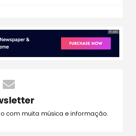
tt ads
sletter
do com muita música e informação.