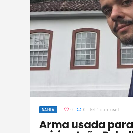
BAHIA
0
0
4 min read
Arma usada para matar ex-ator