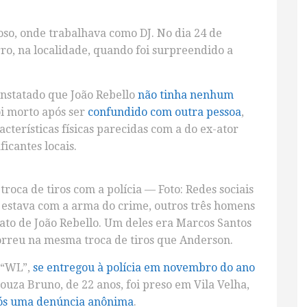
oso, onde trabalhava como DJ. No dia 24 de
rro, na localidade, quando foi surpreendido a
constatado que João Rebello
não tinha nenhum
oi morto após ser
confundido com outra pessoa
,
terísticas físicas parecidas com a do ex-ator
icantes locais.
oca de tiros com a polícia — Foto: Redes sociais
estava com a arma do crime, outros três homens
ato de João Rebello. Um deles era Marcos Santos
morreu na mesma troca de tiros que Anderson.
 “WL”,
se entregou à polícia em novembro do ano
Souza Bruno, de 22 anos, foi preso em Vila Velha,
ós uma denúncia anônima
.