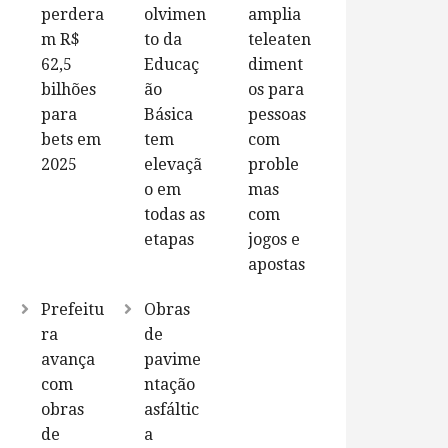
perdera
olvimen
amplia
m R$
to da
teleaten
62,5
Educaç
diment
bilhões
ão
os para
para
Básica
pessoas
bets em
tem
com
2025
elevaçã
proble
o em
mas
todas as
com
etapas
jogos e
apostas
Prefeitu
Obras
ra
de
avança
pavime
com
ntação
obras
asfáltic
de
a