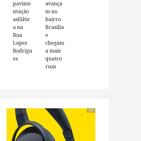
pavime
avança
ntação
m no
asfáltic
bairro
a na
Brasília
Rua
e
Lopes
chegam
Rodrigu
a mais
es
quatro
ruas
ads