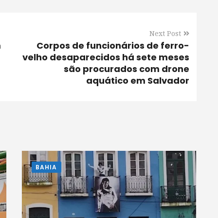
Next Post
m
Corpos de funcionários de ferro-
velho desaparecidos há sete meses
são procurados com drone
aquático em Salvador
BAHIA