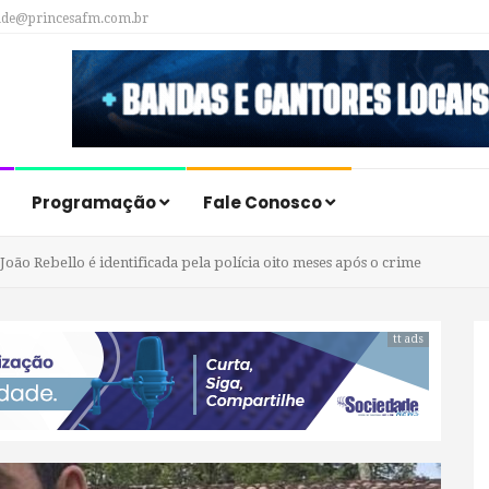
ade@princesafm.com.br
Programação
Fale Conosco
ão Rebello é identificada pela polícia oito meses após o crime
tt ads