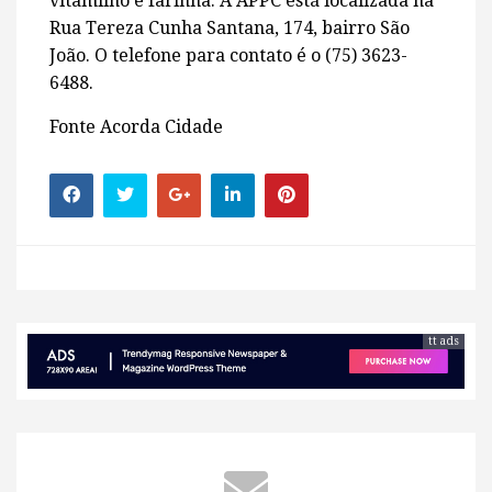
vitamilho e farinha. A APPC está localizada na
Rua Tereza Cunha Santana, 174, bairro São
João. O telefone para contato é o (75) 3623-
6488.
Fonte Acorda Cidade
tt ads