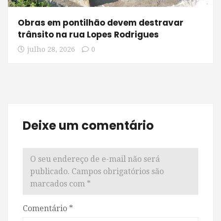
Obras em pontilhão devem destravar
trânsito na rua Lopes Rodrigues
julho 28, 2026
0
Deixe um comentário
O seu endereço de e-mail não será
publicado.
Campos obrigatórios são
marcados com
*
Comentário
*