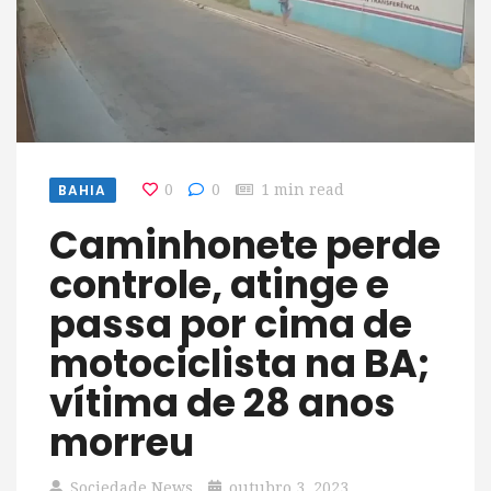
BAHIA
0
0
1 min read
caminhonete perde
controle, atinge e
passa por cima de
motociclista na BA;
vítima de 28 anos
morreu
Sociedade News
outubro 3, 2023