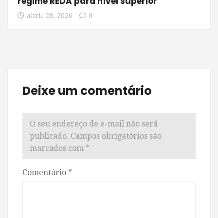
regime REDA para nível superior
abril 28, 2026
0
Deixe um comentário
O seu endereço de e-mail não será
publicado.
Campos obrigatórios são
marcados com
*
Comentário
*