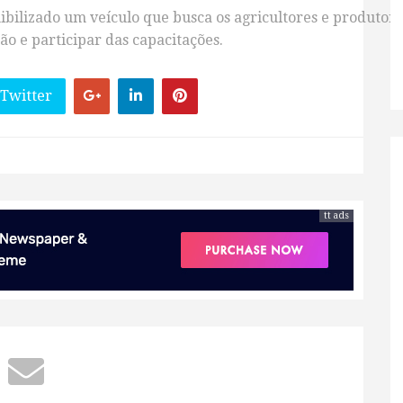
bilizado um veículo que busca os agricultores e produtores
ão e participar das capacitações.
 Twitter
tt ads