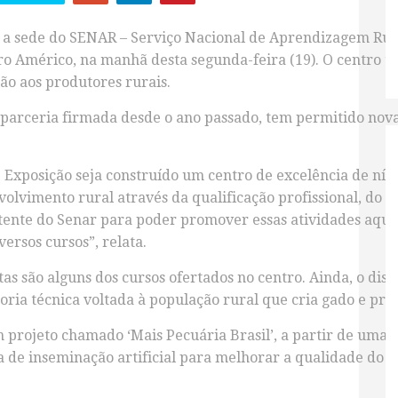
ou a sede do SENAR – Serviço Nacional de Aprendizagem Rura
dro Américo, na manhã desta segunda-feira (19). O centro t
o aos produtores rurais.
parceria firmada desde o ano passado, tem permitido novas
 Exposição seja construído um centro de excelência de nív
volvimento rural através da qualificação profissional, do 
tente do Senar para poder promover essas atividades aqui 
ersos cursos”, relata.
utas são alguns dos cursos ofertados no centro. Ainda, o dis
oria técnica voltada à população rural que cria gado e prod
m projeto chamado ‘Mais Pecuária Brasil’, a partir de uma
 de inseminação artificial para melhorar a qualidade do 