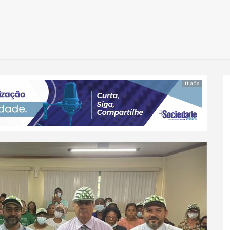
tt ads