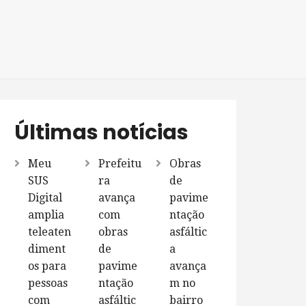
Últimas notícias
Meu
Prefeitu
Obras
SUS
ra
de
Digital
avança
pavime
amplia
com
ntação
teleaten
obras
asfáltic
diment
de
a
os para
pavime
avança
pessoas
ntação
m no
com
asfáltic
bairro