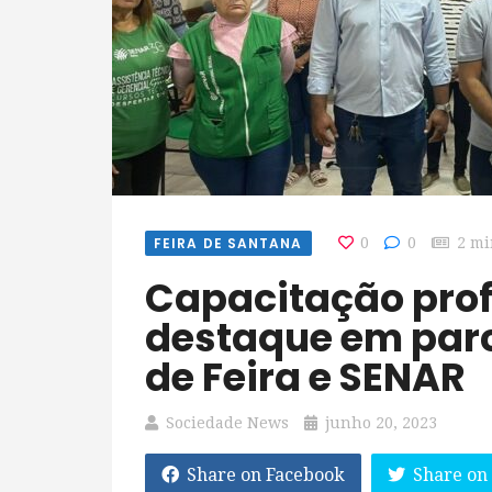
FEIRA DE SANTANA
0
0
2 mi
Capacitação profissional rural é
destaque em parce
de Feira e SENAR
Sociedade News
junho 20, 2023
Share on Facebook
Share on