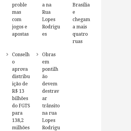
proble
a na
Brasília
mas
Rua
e
com
Lopes
chegam
jogos e
Rodrigu
a mais
apostas
es
quatro
ruas
Conselh
Obras
o
em
aprova
pontilh
distribu
ão
ição de
devem
R$ 13
destrav
bilhões
ar
do FGTS
trânsito
para
na rua
138,2
Lopes
milhões
Rodrigu