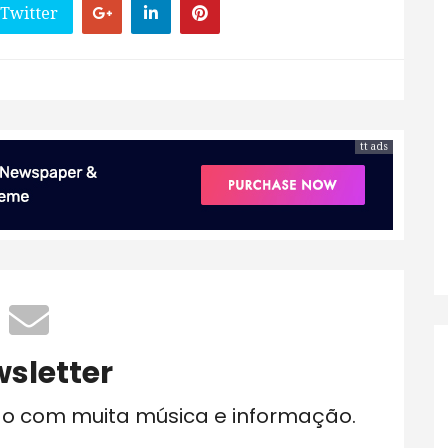
 Twitter
tt ads
sletter
do com muita música e informação.