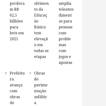
perdera
olvimen
amplia
m R$
to da
teleaten
62,5
Educaç
diment
bilhões
ão
os para
para
Básica
pessoas
bets em
tem
com
2025
elevaçã
proble
o em
mas
todas as
com
etapas
jogos e
apostas
Prefeitu
Obras
ra
de
avança
pavime
com
ntação
obras
asfáltic
de
a