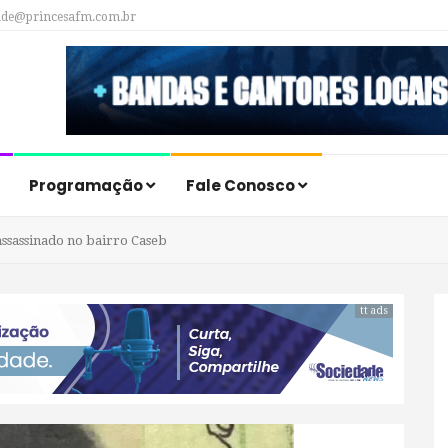
ade@princesafm.com.br
Programação
Fale Conosco
ssassinado no bairro Caseb
tt ads