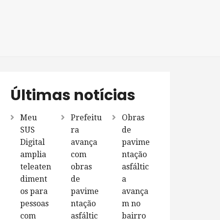
Últimas notícias
Meu
Prefeitu
Obras
SUS
ra
de
Digital
avança
pavime
amplia
com
ntação
teleaten
obras
asfáltic
diment
de
a
os para
pavime
avança
pessoas
ntação
m no
com
asfáltic
bairro