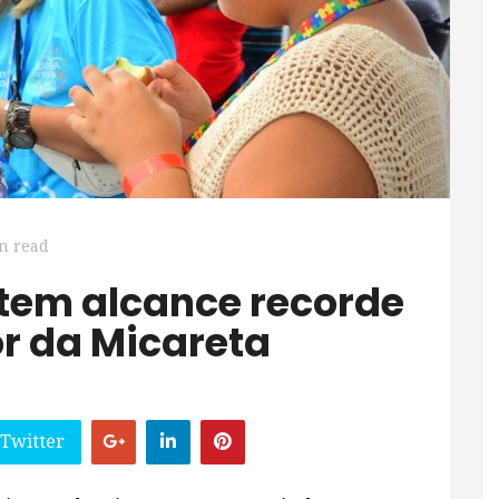
n read
or da Micareta
 Twitter