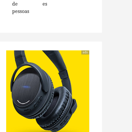
de
es
pessoas
ads