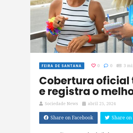
FEIRA DE SANTANA
0
0
3 mi
Cobertura oficial tem alcance recorde
e registra o melh
Sociedade News
abril 25, 2024
Share on Facebook
Share on