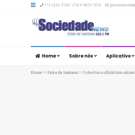
+75 2101-9700 / (75) 9 9829-7070
gerentesocied
Home
Sobre nós
Aplicativo
Home
Feira de Santana
Cobertura oficial tem alcanc