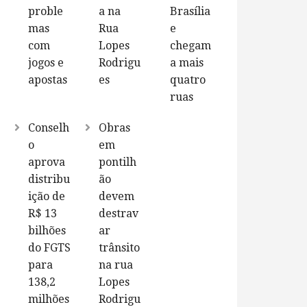
proble
a na
Brasília
mas
Rua
e
com
Lopes
chegam
jogos e
Rodrigu
a mais
apostas
es
quatro
ruas
Conselh
Obras
o
em
aprova
pontilh
distribu
ão
ição de
devem
R$ 13
destrav
bilhões
ar
do FGTS
trânsito
para
na rua
138,2
Lopes
milhões
Rodrigu