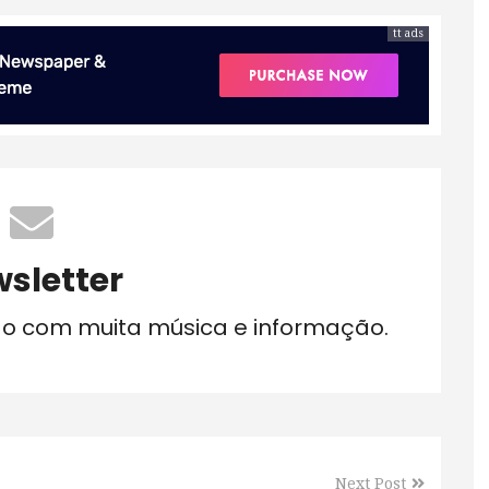
tt ads
sletter
do com muita música e informação.
Next Post