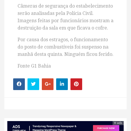
Câmeras de segurança do estabelecimento
serão analisadas pela Polícia Civil.
Imagens feitas por funcionários mostram a
destruição da sala em que ficava o cofre.
Por causa dos estragos, o funcionamento
do posto de combustíveis foi suspenso na
manhã desta quinta. Ninguém ficou ferido.
Fonte G1 Bahia
tt ads