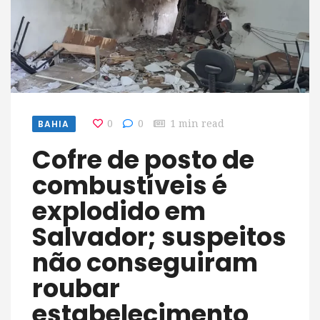
BAHIA
0
0
1 min read
Cofre de posto de
combustíveis é
explodido em
Salvador; suspeitos
não conseguiram
roubar
estabelecimento