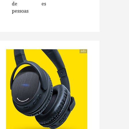
de
es
pessoas
ads