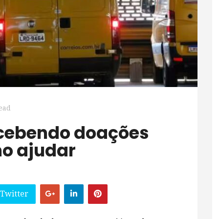
ead
mo ajudar
 Twitter