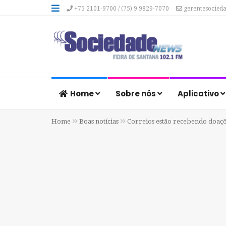
+75 2101-9700 / (75) 9 9829-7070
gerentesocied
Home
Sobre nós
Aplicativo
Home
Boas notícias
Correios estão recebendo doaçõ