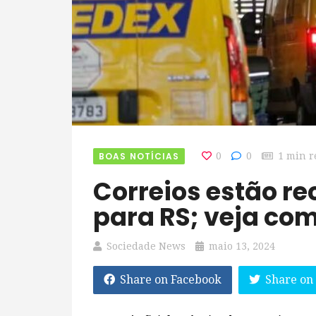
BOAS NOTÍCIAS
0
0
1 min r
Correios estão recebendo doações
para RS; veja co
Sociedade News
maio 13, 2024
Share on Facebook
Share on