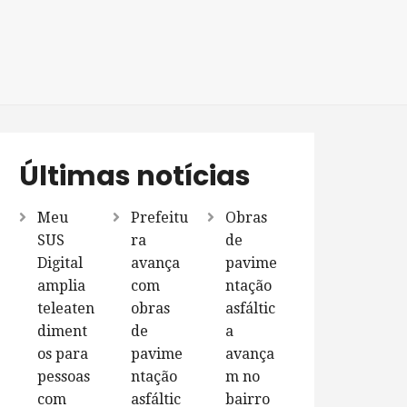
Últimas notícias
Meu
Prefeitu
Obras
SUS
ra
de
Digital
avança
pavime
amplia
com
ntação
teleaten
obras
asfáltic
diment
de
a
os para
pavime
avança
pessoas
ntação
m no
com
asfáltic
bairro