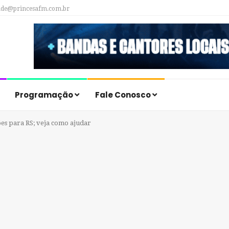
ade@princesafm.com.br
Programação
Fale Conosco
es para RS; veja como ajudar