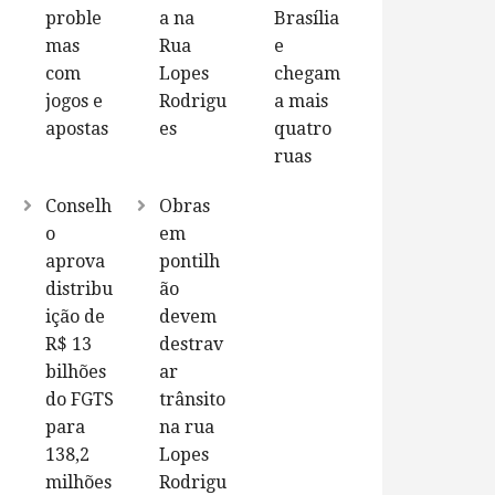
proble
a na
Brasília
mas
Rua
e
com
Lopes
chegam
jogos e
Rodrigu
a mais
apostas
es
quatro
ruas
Conselh
Obras
o
em
aprova
pontilh
distribu
ão
ição de
devem
R$ 13
destrav
bilhões
ar
do FGTS
trânsito
para
na rua
138,2
Lopes
milhões
Rodrigu