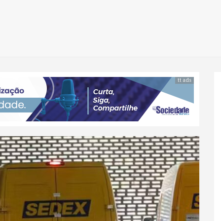
tt ads