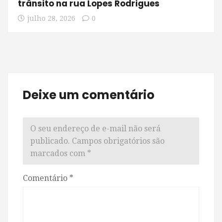
trânsito na rua Lopes Rodrigues
julho 28, 2026
0
Deixe um comentário
O seu endereço de e-mail não será
publicado.
Campos obrigatórios são
marcados com
*
Comentário
*