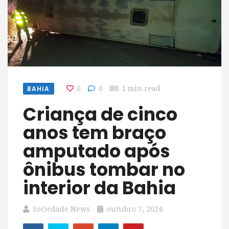
BAHIA
0
0
1 min read
Criança de cinco
anos tem braço
amputado após
ônibus tombar no
interior da Bahia
Sociedade News
outubro 7, 2024