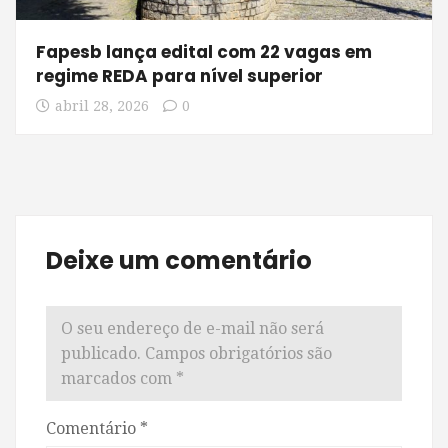
Fapesb lança edital com 22 vagas em
regime REDA para nível superior
abril 28, 2026
0
Deixe um comentário
O seu endereço de e-mail não será
publicado.
Campos obrigatórios são
marcados com
*
Comentário
*