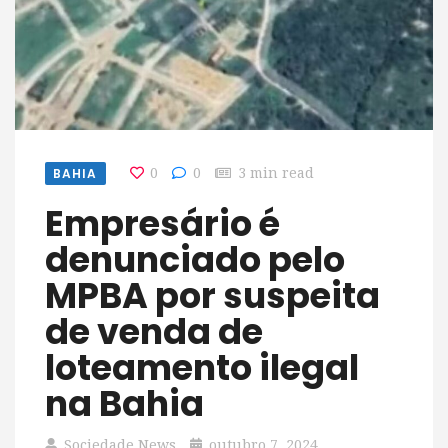
BAHIA
0
0
3 min read
Empresário é
denunciado pelo
MPBA por suspeita
de venda de
loteamento ilegal
na Bahia
Sociedade News
outubro 7, 2024