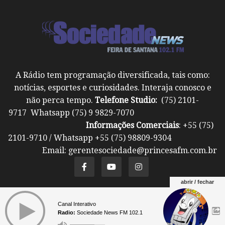
A Rádio tem programação diversificada, tais como:
notícias, esportes e curiosidades. Interaja conosco e
não perca tempo.
Telefone Studio:
(75) 2101-
9717 Whatsapp (75) 9 9829-7070
Informações Comerciais
: +55 (75)
2101-9710 / Whatsapp +55 (75) 98809-9304
Email: gerentesociedade@princesafm.com.br
abrir / fechar
Um site pertencente a Fundação Santo Antônio ©
Canal Interativo
Todos os direitos reservados.
Radio:
Sociedade News FM 102.1