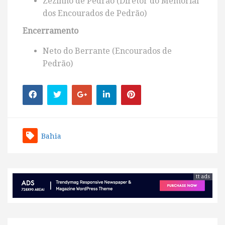
Zezinho de Pedrão (Diretor do Memorial
dos Encourados de Pedrão)
Encerramento
Neto do Berrante (Encourados de
Pedrão)
Bahia
tt ads