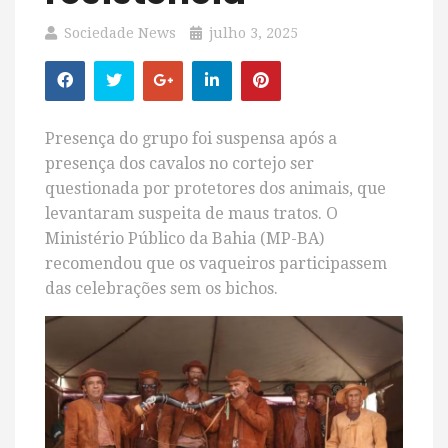
Sociedade News
julho 3, 2025
Presença do grupo foi suspensa após a
presença dos cavalos no cortejo ser
questionada por protetores dos animais, que
levantaram suspeita de maus tratos. O
Ministério Público da Bahia (MP-BA)
recomendou que os vaqueiros participassem
das celebrações sem os bichos.