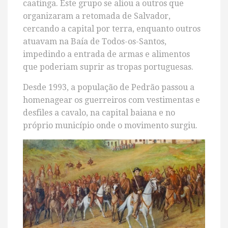
caatinga. Este grupo se aliou a outros que
organizaram a retomada de Salvador,
cercando a capital por terra, enquanto outros
atuavam na Baía de Todos-os-Santos,
impedindo a entrada de armas e alimentos
que poderiam suprir as tropas portuguesas.
Desde 1993, a população de Pedrão passou a
homenagear os guerreiros com vestimentas e
desfiles a cavalo, na capital baiana e no
próprio município onde o movimento surgiu.