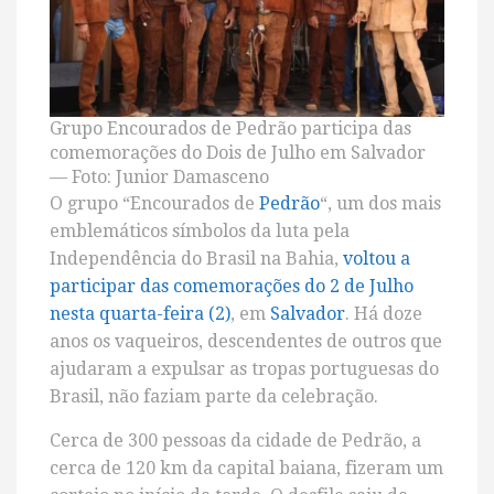
Grupo Encourados de Pedrão participa das
comemorações do Dois de Julho em Salvador
— Foto: Junior Damasceno
O grupo “Encourados de
Pedrão
“, um dos mais
emblemáticos símbolos da luta pela
Independência do Brasil na Bahia,
voltou a
participar das comemorações do 2 de Julho
nesta quarta-feira (2)
, em
Salvador
. Há doze
anos os vaqueiros, descendentes de outros que
ajudaram a expulsar as tropas portuguesas do
Brasil, não faziam parte da celebração.
Cerca de 300 pessoas da cidade de Pedrão, a
cerca de 120 km da capital baiana, fizeram um