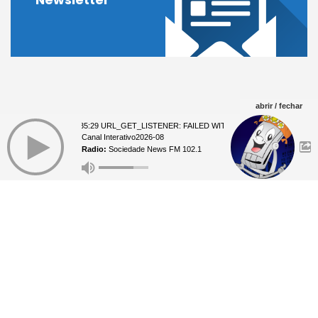
abrir / fechar
07 23:35:29 URL_GET_LISTENER: FAILED WITH ERROR: **** 07 23:35:29 
Canal Interativo2026-08
Radio:
Sociedade News FM 102.1
A Rádio tem programação diversificada, tais como:
notícias, esportes e curiosidades. Interaja conosco e
não perca tempo.
Telefone Studio:
(75) 2101-
9717 Whatsapp (75) 9 9829-7070