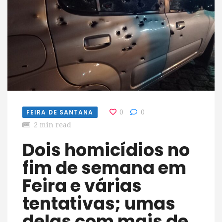
FEIRA DE SANTANA
0
0
2 min read
Dois homicídios no
fim de semana em
Feira e várias
tentativas; umas
delas com mais de