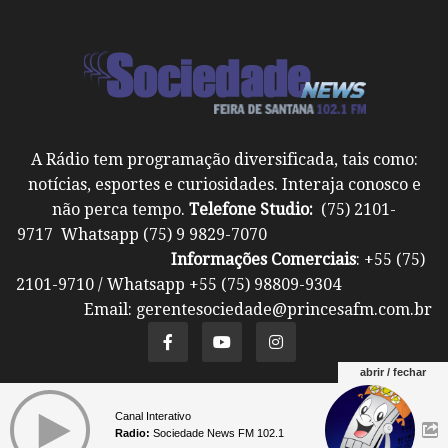
A Rádio tem programação diversificada, tais como:
notícias, esportes e curiosidades. Interaja conosco e
não perca tempo.
Telefone Studio:
(75) 2101-
9717 Whatsapp (75) 9 9829-7070
Informações Comerciais
: +55 (75)
2101-9710 / Whatsapp +55 (75) 98809-9304
Email: gerentesociedade@princesafm.com.br
abrir / fechar
Um site pertencente a Fundação Santo Antônio ©
Canal Interativo
Todos os direitos reservados.
Radio:
Sociedade News FM 102.1