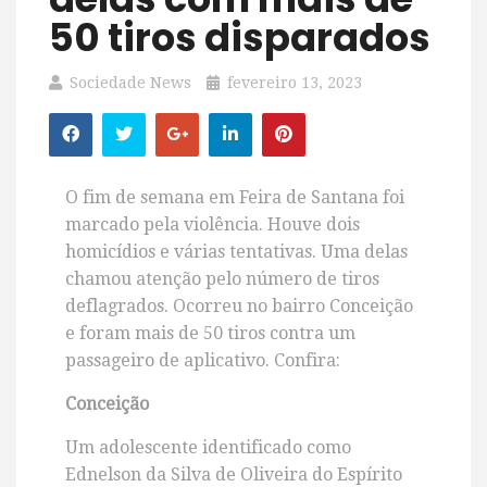
50 tiros disparados
Sociedade News
fevereiro 13, 2023
O fim de semana em Feira de Santana foi
marcado pela violência. Houve dois
homicídios e várias tentativas. Uma delas
chamou atenção pelo número de tiros
deflagrados. Ocorreu no bairro Conceição
e foram mais de 50 tiros contra um
passageiro de aplicativo. Confira:
Conceição
Um adolescente identificado como
Ednelson da Silva de Oliveira do Espírito