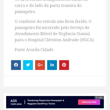
carro e do lado da porta traseira do
passageiro.
O condutor do veículo não ficou ferido. O
passageiro foi socorrido pelo Serviço de
Atendimento Móvel de Urgência (Samu)
para o Hospital Clériston Andrade (HGCA).
Fonte Acorda Cidade
tt ads