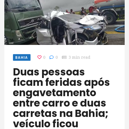
BAHIA
0
0
3 min read
Duas pessoas
ficam feridas após
engavetamento
entre carro e duas
carretas na Bahia;
veículo ficou