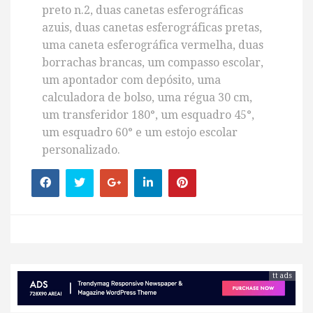
preto n.2, duas canetas esferográficas
azuis, duas canetas esferográficas pretas,
uma caneta esferográfica vermelha, duas
borrachas brancas, um compasso escolar,
um apontador com depósito, uma
calculadora de bolso, uma régua 30 cm,
um transferidor 180°, um esquadro 45°,
um esquadro 60° e um estojo escolar
personalizado.
tt ads