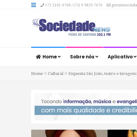
+75 2101-9700 / (75) 9 9829-7070
gerentesocied
Home
Sobre nós
Aplicativo
Home
Cultural
Esquenta São João, teatro e lavagem: