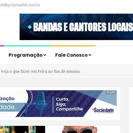
ade@princesafm.com.br
Programação
Fale Conosco
 veja o que fazer em Feira no fim de semana
tt ads