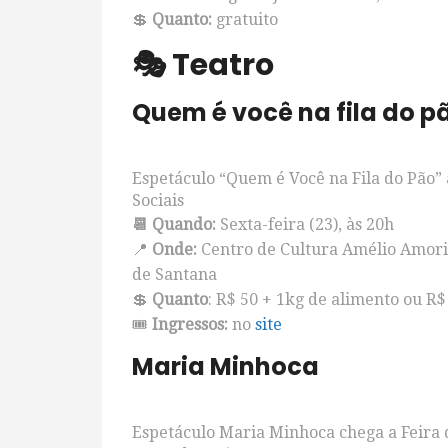
💲
Quanto:
gratuito
🎭 Teatro
Quem é você na fila do p
Espetáculo “Quem é Você na Fila do Pão”
Sociais
📆 Quando:
Sexta-feira (23), às 20h
📍
Onde:
Centro de Cultura Amélio Amori
de Santana
💲
Quanto
: R$ 50 + 1kg de alimento ou R$ 
🎟️
Ingressos:
no
site
Maria Minhoca
Espetáculo Maria Minhoca chega a Feira 