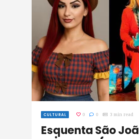
CULTURAL
0
0
3 min read
Esquenta São João, teatro e lavagem: