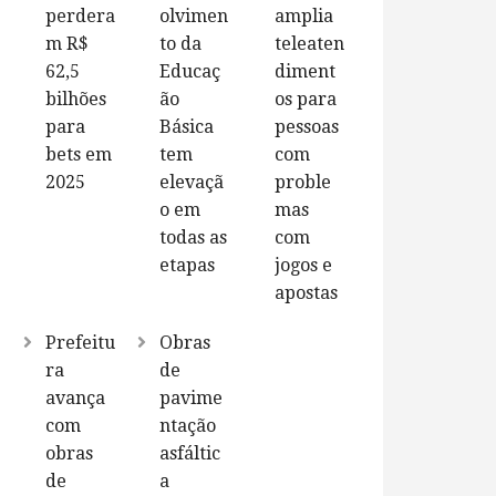
perdera
olvimen
amplia
m R$
to da
teleaten
62,5
Educaç
diment
bilhões
ão
os para
para
Básica
pessoas
bets em
tem
com
2025
elevaçã
proble
o em
mas
todas as
com
etapas
jogos e
apostas
Prefeitu
Obras
ra
de
avança
pavime
com
ntação
obras
asfáltic
de
a