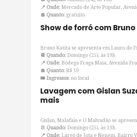
📍 Onde:
Mercado de Arte Popular, Aveni
💲 Quanto:
gratuito
Show de forró com Bruno 
Bruno Katita se apresenta em Lauro de Fr
📆 Quando:
Domingo (25), às 19h
📍 Onde:
Bodega Fraga Maia, Avenida Fra
💲 Quanto:
R$ 10
🎟️ Ingressos
: no local
Lavagem com Gislan Suza
mais
Gislan, Malafaia e O Malvadão se apresen
📆
Quando:
Domingo (25), às 13h
📍 Onde:
Largo de Jota e Nenem, Bairro V