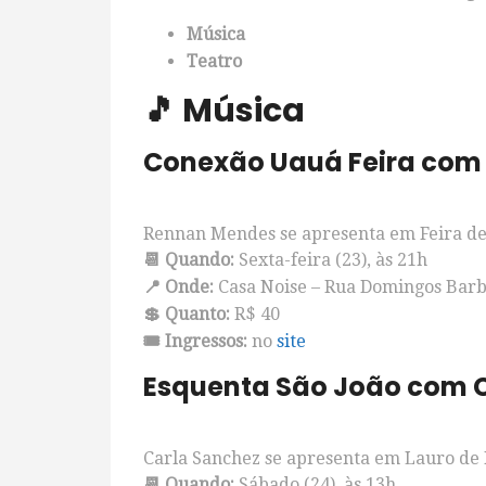
Música
Teatro
🎵 Música
Conexão Uauá Feira com
Rennan Mendes se apresenta em Feira de
📆 Quando:
Sexta-feira (23), às 21h
📍 Onde:
Casa Noise – Rua Domingos Barbo
💲 Quanto:
R$ 40
🎟️ Ingressos:
no
site
Esquenta São João com 
Carla Sanchez se apresenta em Lauro de F
📆 Quando:
Sábado (24), às 13h