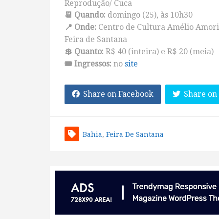
Reprodução/ Cuca
📆 Quando:
domingo (25), às 10h30
📍 Onde:
Centro de Cultura Amélio Amori
Feira de Santana
💲 Quanto:
R$ 40 (inteira) e R$ 20 (meia)
🎟️ Ingressos:
no
site
Share on Facebook
Share on
Bahia
,
Feira De Santana