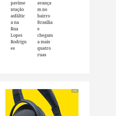
pavime
avança
ntação
m no
asfáltic
bairro
a na
Brasília
Rua
e
Lopes
chegam
Rodrigu
a mais
es
quatro
ruas
ads