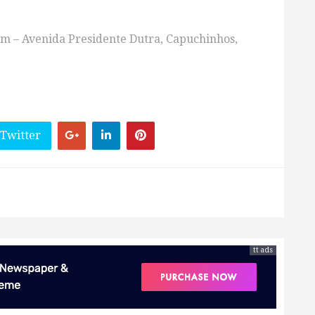
m – Avenida Presidente Dutra, Capuchinhos,
 Twitter
tt ads