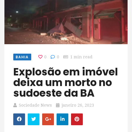
BAHIA
0
0
1 min read
Explosão em imóvel
deixa um morto no
sudoeste da BA
Sociedade News
janeiro 26, 2023