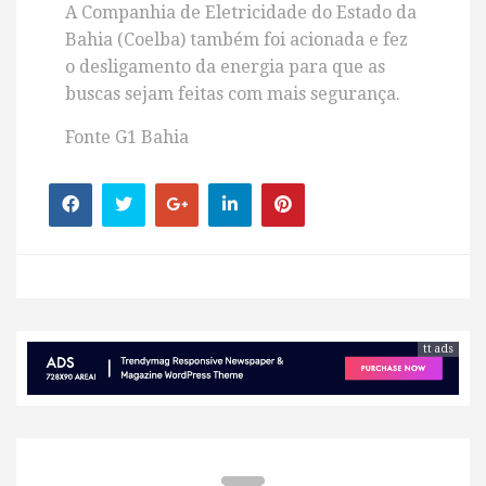
A Companhia de Eletricidade do Estado da
Bahia (Coelba) também foi acionada e fez
o desligamento da energia para que as
buscas sejam feitas com mais segurança.
Fonte G1 Bahia
tt ads