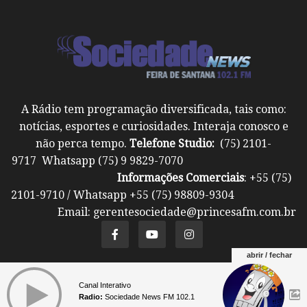
A Rádio tem programação diversificada, tais como:
notícias, esportes e curiosidades. Interaja conosco e
não perca tempo.
Telefone Studio:
(75) 2101-
9717 Whatsapp (75) 9 9829-7070
Informações Comerciais
: +55 (75)
2101-9710 / Whatsapp +55 (75) 98809-9304
Email: gerentesociedade@princesafm.com.br
abrir / fechar
Um site pertencente a Fundação Santo Antônio ©
Canal Interativo
Todos os direitos reservados.
Radio:
Sociedade News FM 102.1