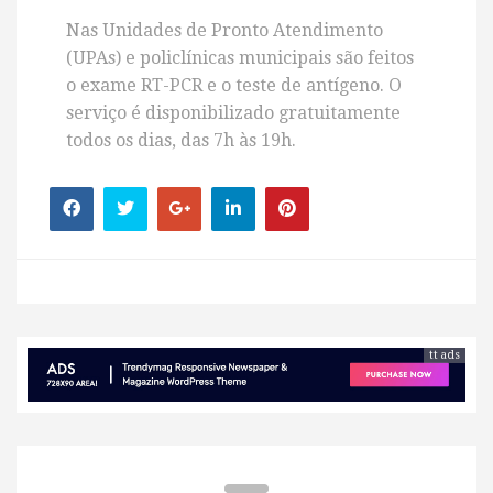
Nas Unidades de Pronto Atendimento
(UPAs) e policlínicas municipais são feitos
o exame RT-PCR e o teste de antígeno. O
serviço é disponibilizado gratuitamente
todos os dias, das 7h às 19h.
tt ads