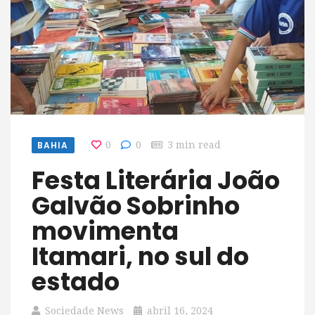
BAHIA
0
0
3 min read
Festa Literária João
Galvão Sobrinho
movimenta
Itamari, no sul do
estado
Sociedade News
abril 16, 2024