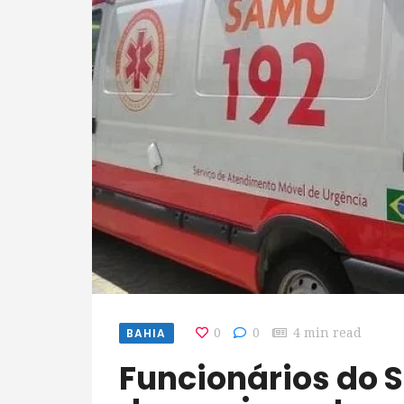
BAHIA
0
0
4 min read
Funcionários do Samu de Alagoinhas