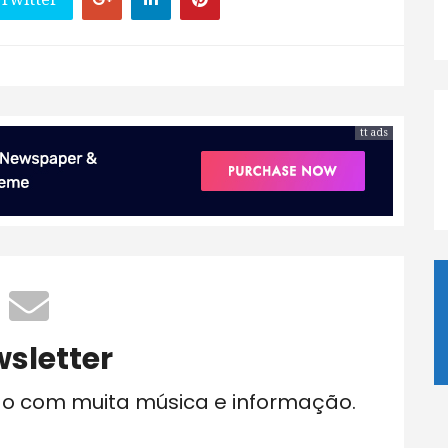
tt ads
sletter
do com muita música e informação.