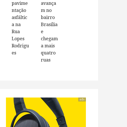
pavime
avança
ntação
m no
asfáltic
bairro
a na
Brasília
Rua
e
Lopes
chegam
Rodrigu
a mais
es
quatro
ruas
ads