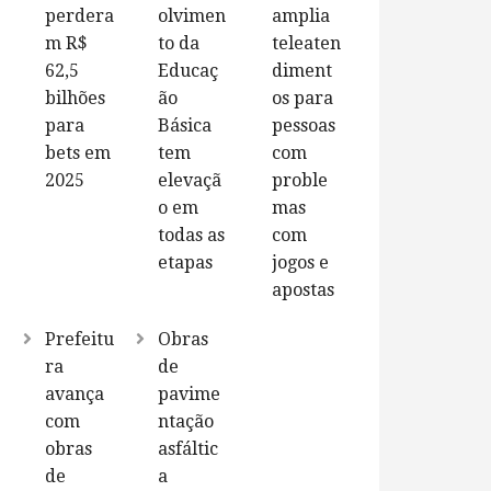
perdera
olvimen
amplia
m R$
to da
teleaten
62,5
Educaç
diment
bilhões
ão
os para
para
Básica
pessoas
bets em
tem
com
2025
elevaçã
proble
o em
mas
todas as
com
etapas
jogos e
apostas
Prefeitu
Obras
ra
de
avança
pavime
com
ntação
obras
asfáltic
de
a