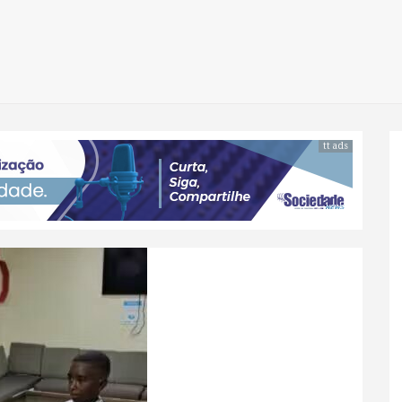
tt ads