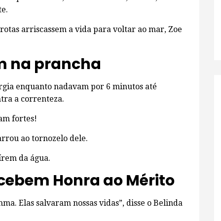
te.
otas arriscassem a vida para voltar ao mar, Zoe
m na prancha
rgia enquanto nadavam por 6 minutos até
tra a correnteza.
am fortes!
rou ao tornozelo dele.
írem da água.
ecebem Honra ao Mérito
a. Elas salvaram nossas vidas”, disse o Belinda