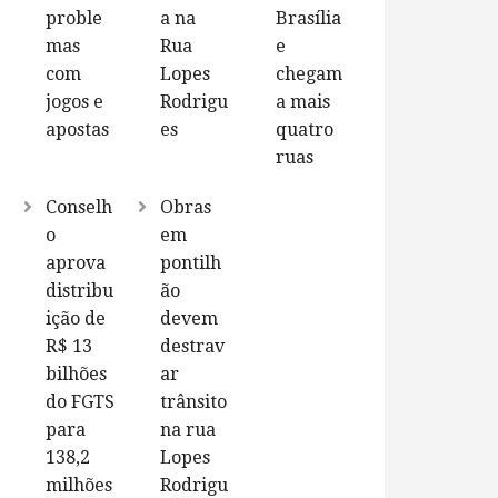
proble
a na
Brasília
mas
Rua
e
com
Lopes
chegam
jogos e
Rodrigu
a mais
apostas
es
quatro
ruas
Conselh
Obras
o
em
aprova
pontilh
distribu
ão
ição de
devem
R$ 13
destrav
bilhões
ar
do FGTS
trânsito
para
na rua
138,2
Lopes
milhões
Rodrigu