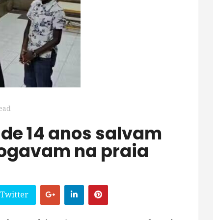
ead
afogavam na praia
 Twitter