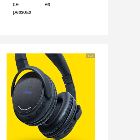
de
es
pessoas
ads