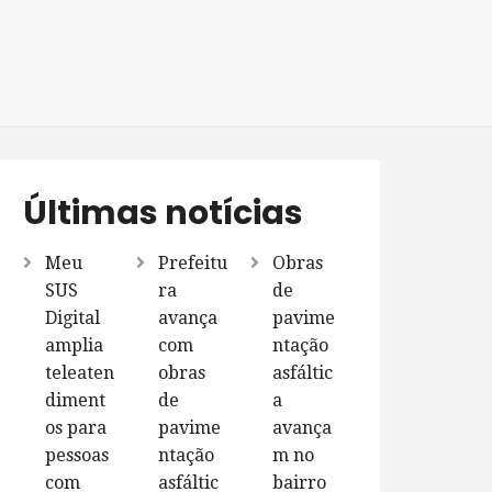
Últimas notícias
Meu
Prefeitu
Obras
SUS
ra
de
Digital
avança
pavime
amplia
com
ntação
teleaten
obras
asfáltic
diment
de
a
os para
pavime
avança
pessoas
ntação
m no
com
asfáltic
bairro