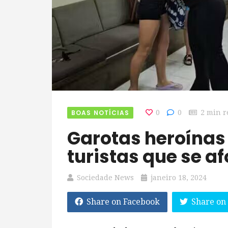
BOAS NOTÍCIAS
0
0
2 min r
Garotas heroínas de 14 anos salvam
turistas que se 
Sociedade News
janeiro 18, 2024
Share on Facebook
Share on