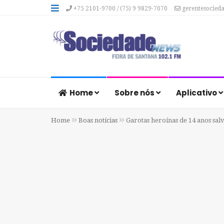
+75 2101-9700 / (75) 9 9829-7070
gerentesocied
Home
Sobre nós
Aplicativo
Home
Boas notícias
Garotas heroínas de 14 anos sal