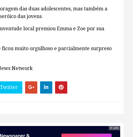
a coragem das duas adolescentes, mas também a
eróico das jovens.
 juventude local premiou Emma e Zoe por sua
e ficou muito orgulhoso e parcialmente surpreso
 News Network
 Twitter
tt ads