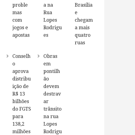
proble
a na
Brasília
mas
Rua
e
com
Lopes
chegam
jogos e
Rodrigu
a mais
apostas
es
quatro
ruas
Conselh
Obras
o
em
aprova
pontilh
distribu
ão
ição de
devem
R$ 13
destrav
bilhões
ar
do FGTS
trânsito
para
na rua
138,2
Lopes
milhões
Rodrigu