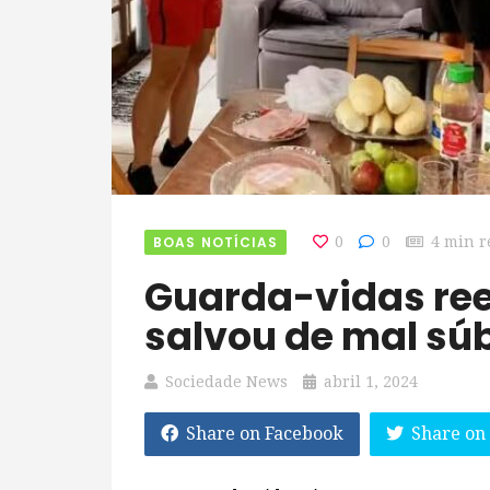
BOAS NOTÍCIAS
0
0
4 min r
Guarda-vidas reencontra homem que
salvou de mal sú
Sociedade News
abril 1, 2024
Share on Facebook
Share on