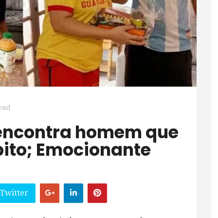
ead
bito; Emocionante
 Twitter