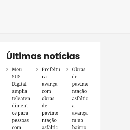
Últimas notícias
Meu
Prefeitu
Obras
SUS
ra
de
Digital
avança
pavime
amplia
com
ntação
teleaten
obras
asfáltic
diment
de
a
os para
pavime
avança
pessoas
ntação
m no
com
asfáltic
bairro