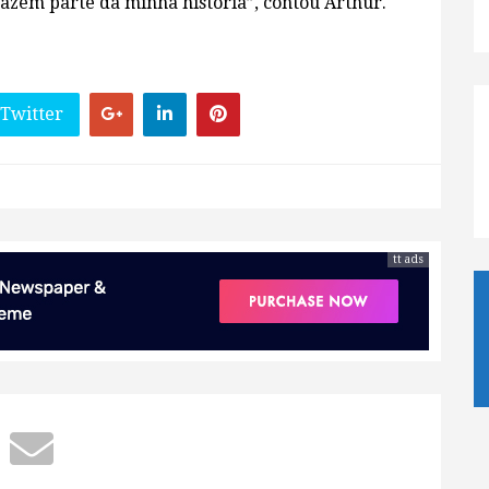
fazem parte da minha história”, contou Arthur.
 Twitter
tt ads