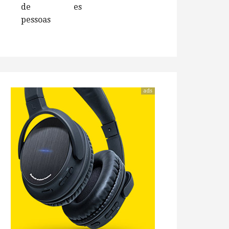
de
es
pessoas
ads