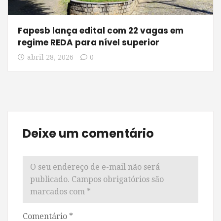
Fapesb lança edital com 22 vagas em
regime REDA para nível superior
abril 28, 2026
0
Deixe um comentário
O seu endereço de e-mail não será
publicado.
Campos obrigatórios são
marcados com
*
Comentário
*